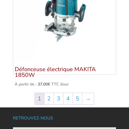
Défonceuse électrique MAKITA
1850W
À partir de :
37,00
€
TTC /Jour
1
2
3
4
5
→
RETROUVEZ-NOUS