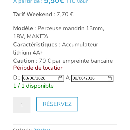
5,50
€
À partir de :
TTC /Jour
Tarif Weekend
: 7,70 €
Modèle
: Perceuse mandrin 13mm,
18V, MAKITA
Caractéristiques
: Accumulateur
lithium 4Ah
Caution
: 70 € par empreinte bancaire
Période de location
De
A
1 / 1 disponible
quantité
RÉSERVEZ
de
Perceuse
18V