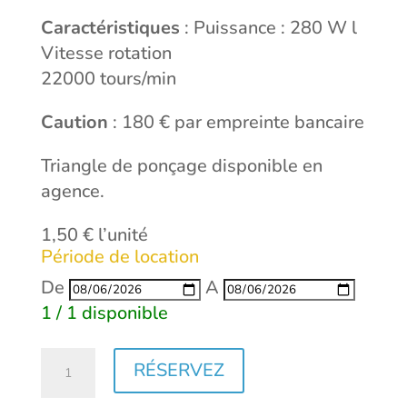
Caractéristiques
: Puissance : 280 W l
Vitesse rotation
22000 tours/min
Caution
: 180 € par empreinte bancaire
Triangle de ponçage disponible en
agence.
1,50 € l’unité
Période de location
De
A
1 / 1 disponible
quantité
RÉSERVEZ
de