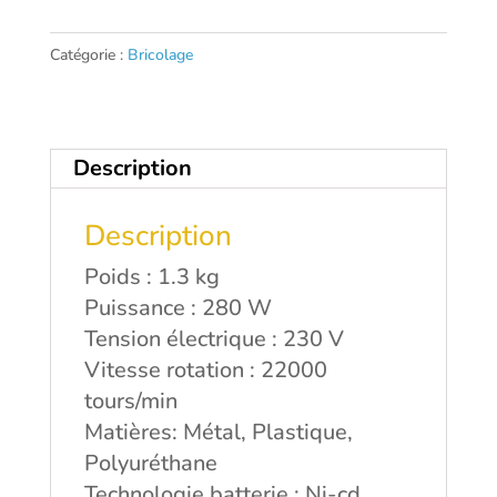
Ponceuse
triangulaire
Catégorie :
Bricolage
METABO
Description
Description
Poids : 1.3 kg
Puissance : 280 W
Tension électrique : 230 V
Vitesse rotation : 22000
tours/min
Matières: Métal, Plastique,
Polyuréthane
Technologie batterie : Ni-cd